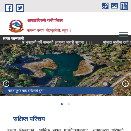
Skip to main content
आमाछोदिङमो गाउँपालिका
बागमती प्रदेश, गोल्जुङबेशी, रसुवा ।
ताजा जानकारी
कर भुक्तानी गर्ने सम्बन्धी अत्यन्त जरुरी सूचना ।।।
मौजुदा सूचीमा दर्ता हुने स
पार्वतीकुण्ड बाट देखिएको दृष्य ।
आमाछोदिङमो गाउँपालिका १९ औं गाउँसभा ।
सक्षिप्त परिचय
रसुवा जिल्लाको धार्मिक स्थल पार्बतीकुण्डबाट नामाकरण गरिएको