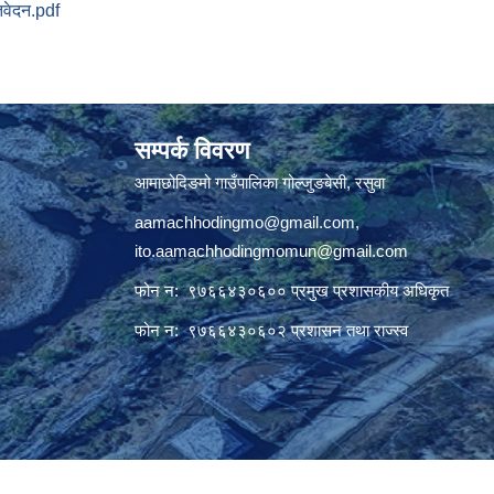
तिवेदन.pdf
सम्पर्क विवरण
आमाछोदिङमो गाउँपालिका गोल्जुङबेसी, रसुवा
aamachhodingmo@gmail.com
,
ito.aamachhodingmomun@gmail.com
फोन न: ९७६६४३०६०० प्रमुख प्रशासकीय अधिकृत
फोन न: ९७६६४३०६०२ प्रशासन तथा राज्स्व