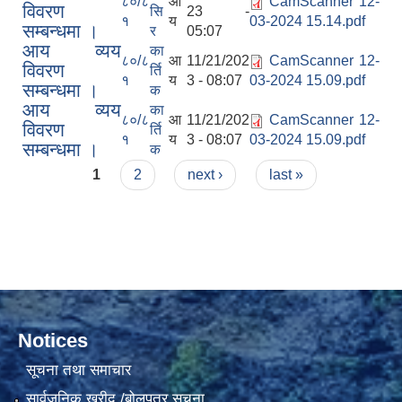
८०/८
आ
CamScanner 12-
विवरण
सि
23 -
१
य
03-2024 15.14.pdf
सम्बन्धमा ।
र
05:07
आय व्यय
का
८०/८
आ
11/21/202
CamScanner 12-
विवरण
र्ति
१
य
3 - 08:07
03-2024 15.09.pdf
सम्बन्धमा ।
क
आय व्यय
का
८०/८
आ
11/21/202
CamScanner 12-
विवरण
र्ति
१
य
3 - 08:07
03-2024 15.09.pdf
सम्बन्धमा ।
क
Pages
1
2
next ›
last »
Notices
सूचना तथा समाचार
सार्वजनिक खरीद /बोलपत्र सूचना