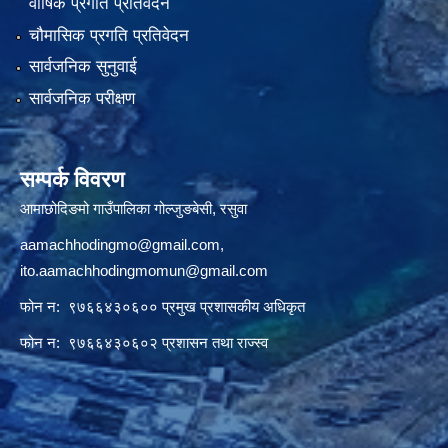
वार्षिक प्रगति प्रतिवेदन
चौमासिक प्रगति प्रतिवेदन
सार्वजनिक सुनुवाई
सार्वजनिक परीक्षण
सम्पर्क विवरण
आमाछोदिङमो गाउँपालिका गोल्जुङबेसी, रसुवा
aamachhodingmo@gmail.com
,
ito.aamachhodingmomun@gmail.com
फोन न: ९७६६४३०६०० प्रमुख प्रशासकीय अधिकृत
फोन न: ९७६६४३०६०२ प्रशासन तथा राज्स्व