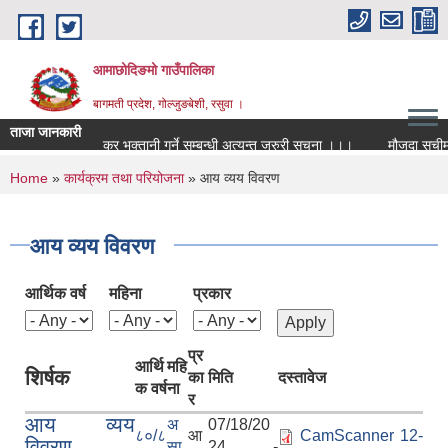
Skip to main content
आमाछोदिङमो गाउँपालिका
बागमती प्रदेश, गोल्जुङबेशी, रसुवा ।
ताजा जानकारी
कर भुक्तानी गर्ने सम्बन्धी अत्यन्त जरुरी सूचना ।।।
मौजुदा सूचीमा द
You are here
Home
»
कार्यक्रम तथा परियोजना
» आय व्यय विवरण
आय व्यय विवरण
आर्थिक वर्ष
महिना
प्रकार
प्र
आर्थि
महि
शिर्षक
का
मिति
दस्तावेज
क वर्ष
ना
र
आय व्यय
अ
07/18/20
८०/८
आ
CamScanner 12-
विवरण
सा
24 -